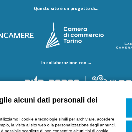
Questo sito è un progetto di...
In collaborazione con ...
lie alcuni dati personali dei
2-2019 di Laboratorio Chimico Camera di Commercio Torino. È vietata
, 165 - 10127 Torino.
mail
etichettatura@lab-to.camcom.it
-
laboratorio.chimico@l
utilizziamo i cookie e tecnologie simili per archiviare, accedere
ime split payment
pio, la visita al sito web o la personalizzazione degli annunci.
, è possibile scegliere di non consentire alcuni tipi di cookie.