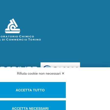
Rifiuta cookie non necessari ✕
 la riproduzione, anche parziale. Laboratorio
ACCETTA TUTTO
ab-to.legalmail.camcom.it
| Partita IVA:
ACCETTA NECESSARI