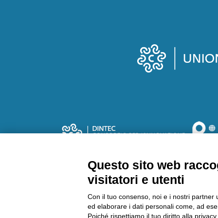
Questo sito web raccog
Tutto il materiale di questo sito è © copyright 200
Chimico Camera Commercio Torino - Via Ventimiglia
visitatori e utenti
Centralino
011.6700111
- Fax 011.6700100 | E-
Con il tuo consenso, noi e i nostri partner 
09273250010 | Codice destinatario: M5UXCR1 Reg
ed elaborare i dati personali come, ad esem
Poiché rispettiamo il tuo diritto alla privacy