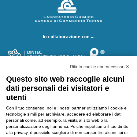
In collaborazione con ...
Rifiuta cookie non necessari ✕
Questo sito web raccoglie alcuni
dati personali dei visitatori e
utenti
Con il tuo consenso, noi e i nostri partner utilizziamo i cookie e
tecnologie simili per archiviare, accedere ed elaborare i dati
Tutto il materiale di questo sito è © copyright 2002-2019 di
personali come, ad esempio, la visita al sito web o la
Laboratorio Chimico Camera di Commercio Torino. È vietata la
personalizzazione degli annunci. Poiché rispettiamo il tuo diritto
riproduzione, anche parziale. Laboratorio Chimico Camera
alla privacy, è possibile scegliere di non consentire alcuni tipi di
Commercio Torino - Via Ventimiglia, 165 - 10127 Torino.