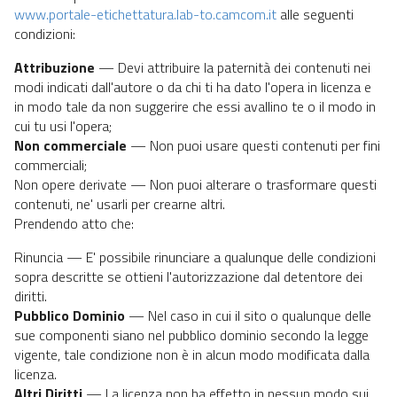
www.portale-etichettatura.lab-to.camcom.it
alle seguenti
condizioni:
Attribuzione
— Devi attribuire la paternità dei contenuti nei
modi indicati dall'autore o da chi ti ha dato l'opera in licenza e
in modo tale da non suggerire che essi avallino te o il modo in
cui tu usi l'opera;
Non commerciale
— Non puoi usare questi contenuti per fini
commerciali;
Non opere derivate — Non puoi alterare o trasformare questi
contenuti, ne' usarli per crearne altri.
Prendendo atto che:
Rinuncia — E' possibile rinunciare a qualunque delle condizioni
sopra descritte se ottieni l'autorizzazione dal detentore dei
diritti.
Pubblico Dominio
— Nel caso in cui il sito o qualunque delle
sue componenti siano nel pubblico dominio secondo la legge
vigente, tale condizione non è in alcun modo modificata dalla
licenza.
Altri Diritti
— La licenza non ha effetto in nessun modo sui