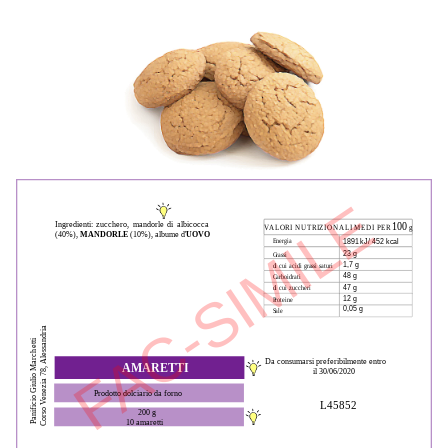
FAC-SIMILE
Ingredienti: zucchero, mandorle di albicocca 
100
VALORI NUTRIZIONALI MEDI PER 
 g
(40%), 
MANDORLE
 (10%), albume d'
UOVO
1891 kJ/ 452 kcal
Energia
23 g
Grassi
1,7 g
di cui acidi grassi saturi
48 g
Carboidrati
47 g
di cui zuccheri
12 g
Proteine
0,05 g
Sale
Corso Venezia 78, Alessandria
Panificio Giulio Marchetti
Da consumarsi preferibilmente entro 
AMARETTI
il 30/06/2020
Prodotto dolciario da forno
L45852
200 g 
10 amaretti