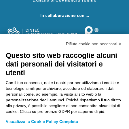
In collaborazione con ...
Rifiuta cookie non necessari ✕
Questo sito web raccoglie alcuni
dati personali dei visitatori e
utenti
Con il tuo consenso, noi e i nostri partner utilizziamo i cookie e
tecnologie simili per archiviare, accedere ed elaborare i dati
Tutto il materiale di questo sito è © copyright 2002-2019 di
personali come, ad esempio, la visita al sito web o la
Laboratorio Chimico Camera di Commercio Torino. È vietata la
personalizzazione degli annunci. Poiché rispettiamo il tuo diritto
riproduzione, anche parziale. Laboratorio Chimico Camera
alla privacy, è possibile scegliere di non consentire alcuni tipi di
Commercio Torino - Via Ventimiglia, 165 - 10127 Torino.
cookie. Clicca su preferenze GDPR per saperne di più.
Centralino
011.6700111
- Fax 011.6700100 | E-mail
Visualizza la Cookie Policy Completa
etichettatura@lab-to.camcom.it
-