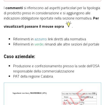
I
commenti
si riferiscono ad aspetti particolari per la tipologia
di prodotto preso in considerazione e si aggiungono alle
indicazioni obbligatorie riportate nella sezione normativa.
Per
visualizzarli passare il mouse sopra
.
Riferimenti in
azzurro
: link diretti alla normativa
Riferimenti in
verde
: rimandi alle altre sezioni del portale
Caso aziendale:
Produzione e confezionamento presso la sede dell’OSA
responsabile della commercializzazione
PAT della regione Calabria
Ingredienti: zucchero, 
MANDORLE 
(40%)   
100
VALORI NUTRIZIONALI MEDI PER 
 g
1615 kJ/386 kcal
Energia
20 g
Grassi
1,6 g
di cui acidi grassi saturi