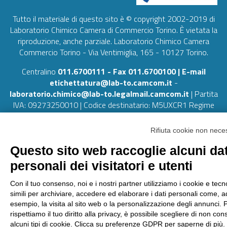
Tutto il materiale di questo sito è © copyright 2002-2019 di
Laboratorio Chimico Camera di Commercio Torino. È vietata la
riproduzione, anche parziale. Laboratorio Chimico Camera
Commercio Torino - Via Ventimiglia, 165 - 10127 Torino.
Centralino
011.6700111
- Fax 011.6700100 | E-mail
etichettatura@lab-to.camcom.it
-
laboratorio.chimico@lab-to.legalmail.camcom.it
| Partita
IVA: 09273250010 | Codice destinatario: M5UXCR1 Regime
split payment
Rifiuta cookie non nece
Note legali
Questo sito web raccoglie alcuni dat
personali dei visitatori e utenti
Privacy
Cookie
Con il tuo consenso, noi e i nostri partner utilizziamo i cookie e tecn
simili per archiviare, accedere ed elaborare i dati personali come, a
esempio, la visita al sito web o la personalizzazione degli annunci. 
rispettiamo il tuo diritto alla privacy, è possibile scegliere di non con
alcuni tipi di cookie. Clicca su preferenze GDPR per saperne di più.