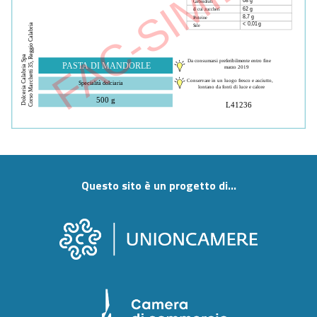
FAC-SIMILE
68 g
Carboidrati
Dolceria Calabria Spa                                  
62 g
di cui zuccheri
8,7 g
Proteine
< 0,01 g
Corso Marchetti 35, Reggio Calabria
Sale
Da consumarsi preferibilmente entro fine 
PASTA DI MANDORLE
marzo 2019
Conservare in un luogo fresco e asciutto, 
Specialità dolciaria
lontano da fonti di luce e calore
500 g
L41236
Questo sito è un progetto di...