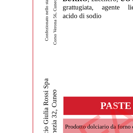
FA
Confezionato nello stabilimento di
Corso Verona 56, Cuneo
grattugiata, agente li
acido di sodio
Panificio Giulia Rossi Spa                     
Via Venezia 32, Cuneo                         
PASTE
Prodotto dolciario da forno