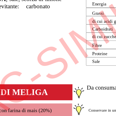
C-SIM
Energia
evitante: carbonato 
Grassi
di cui acidi g
Carboidrati
di cui zucche
Fibre
Proteine
Sale
Da consumar
 DI MELIGA
 con farina di mais (20%)
Conservare in un 