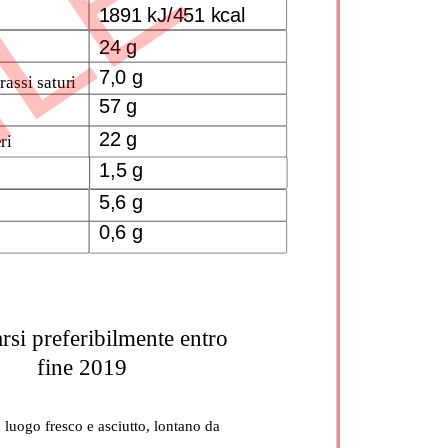
ILE
1891 kJ/451 kcal
24 g
7,0 g
rassi saturi
57 g
22 g
ri
1,5 g
5,6 g
0,6 g
si preferibilmente entro 
fine 2019
luogo fresco e asciutto, lontano da 