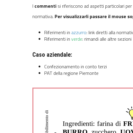
I
commenti
si riferiscono ad aspetti particolari pe
normativa.
Per visualizzarli passare il mouse s
Riferimenti in
azzurro
: link diretti alla normati
Riferimenti in
verde
: rimandi alle altre sezioni
Caso aziendale:
Confezionamento in conto terzi
PAT della regione Piemonte
Ingredienti: farina di 
F
BURRO
, zucchero, 
UO