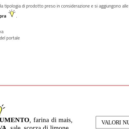
r la tipologia di prodotto preso in considerazione e si aggiungono alle
opra
.
va
 del portale
RUMENTO
, farina di mais, 
VALORI NU
VA
, sale, scorza di limone 