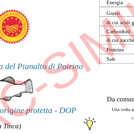
C-SIM
Energia
Grassi
di cui acidi g
Carboidrati
di cui zucche
Proteine
Sale
 del Pianalto di Poirino
Da consu
DI TROTA IRIDEA 
NCUS MYKISS)
origine protetta - DOP
Una volta ap
c
a Tinca)