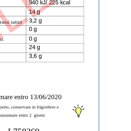
ILE
940 kJ/ 225 kcal
14 g
3,2 g
rassi saturi
0 g
0 g
ri
24 g
3,6 g
mare entro 13/06/2020
erto, conservare in frigorifero e 
onsumare entro 2  giorni