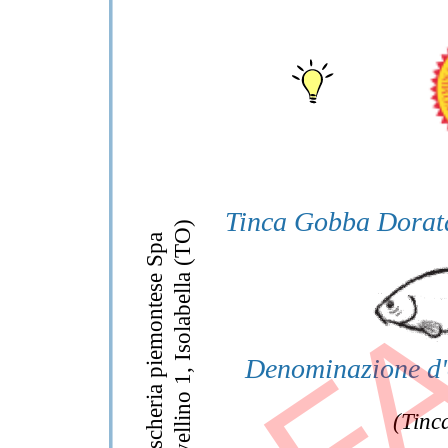
FA
Tinca Gobba Dorata
Via Avellino 1, Isolabella (TO)
La pescheria piemontese Spa
FILETTO 
(ONCORHY
Denominazione d'
(Tinc